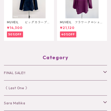
MUVEIL ビッグカラーブラ
MUVEIL フラワークロシェカ
ウス
ットソー
¥14,300
¥21,120
50%OFF
40%OFF
Category
FINAL SALE!!
30％OFF
《 Last One 》
40％OFF
Sara Mallika