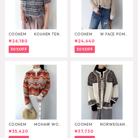
COOHEM KOUHEN TENJI
COOHEM W FACE POMP
KU KNIT PULLOVER
ON KNIT CARDIGAN
¥26,180
¥24,640
30%OFF
30%OFF
COOHEM MOHAIR WOO
COOHEM NORWEGIAN K
L MULTI BORDER KNIT
NIT CARDIGAN
¥35,420
¥37,730