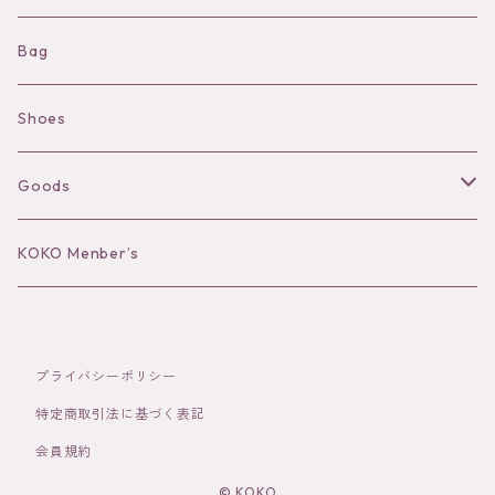
Shorts
Necklace
Bag
Camisole
Pierce/Earring
Shoes
Long sleeve
Ear Cuff
Goods
Bracelet／Bangle
Hat
KOKO Menber’s
Ring
Stole
プライバシーポリシー
Brooch
Socks
特定商取引法に基づく表記
会員規約
Hair Accessories
© KOKO