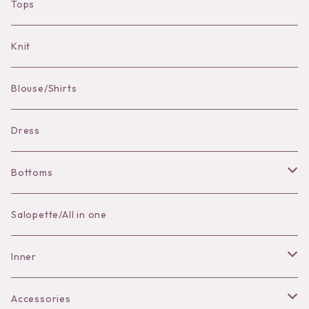
Hat
Bracelet
brooch
Tops
Bag Charm
Knit
Pierce
Blouse/Shirts
Bracelet
Dress
Bottoms
Skirt
Salopette/All in one
Pants
Inner
Bra
Accessories