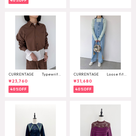
40%OFF
CURRENTAGE Typewriter
CURRENTAGE Loose fitti
Shirt Blouson
ng overall
¥23,760
¥31,680
40%OFF
40%OFF