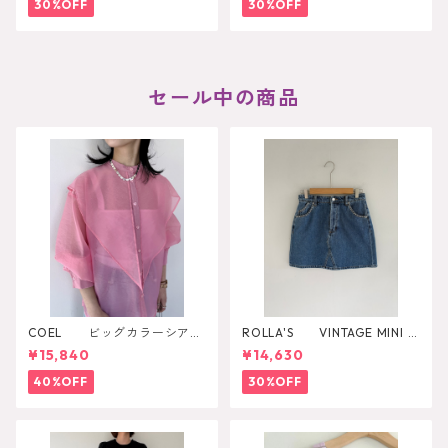
30%OFF
30%OFF
セール中の商品
COEL ビッグカラーシアー
ROLLA'S VINTAGE MINI D
シャツ
AZZLER
¥15,840
¥14,630
40%OFF
30%OFF