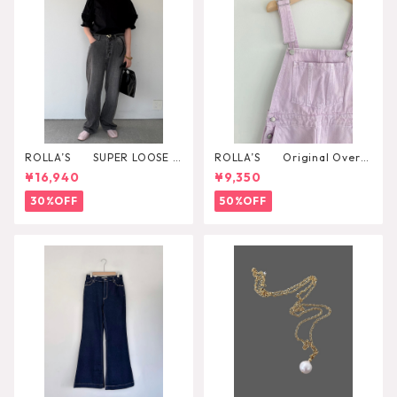
ROLLA’S SUPER LOOSE B
ROLLA’S Original Overal
LACK STONE
l
¥16,940
¥9,350
30%OFF
50%OFF