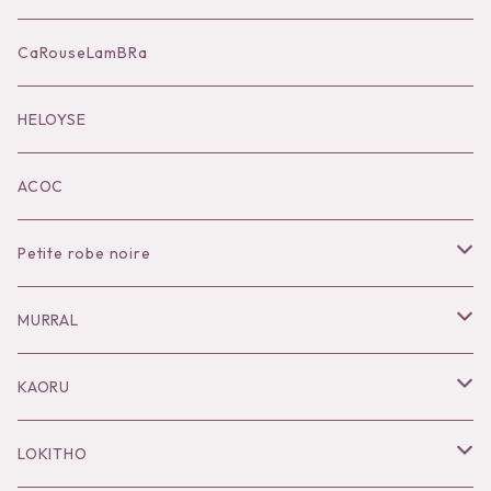
Accessories
CaRouseLamBRa
Black series
HELOYSE
KOKO別注
ACOC
Petite robe noire
Necklace
MURRAL
Pierce
Outer
KAORU
Bracelet／Bangle
Tops
Necklace
LOKITHO