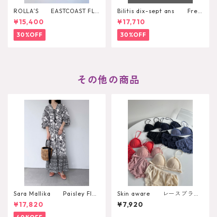
ROLLA’S EASTCOAST FLA
Bilitis dix-sept ans Fres
RE AVA
h Pearl Pendant
¥15,400
¥17,710
30%OFF
30%OFF
その他の商品
Sara Mallika Paisley Flo
Skin aware レースブラト
wer Print Dress
ップ
¥17,820
¥7,920