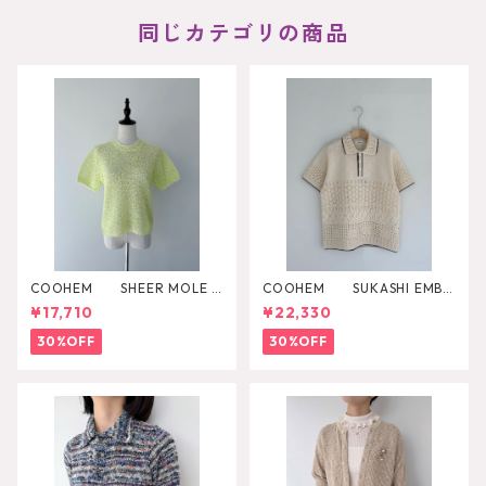
同じカテゴリの商品
COOHEM SHEER MOLE K
COOHEM SUKASHI EMBO
NIT PULLOVER
SSED KNIT PULLOVER
¥17,710
¥22,330
30%OFF
30%OFF