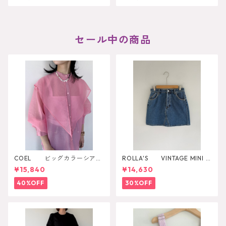
セール中の商品
COEL ビッグカラーシアー
ROLLA'S VINTAGE MINI D
シャツ
AZZLER
¥15,840
¥14,630
40%OFF
30%OFF