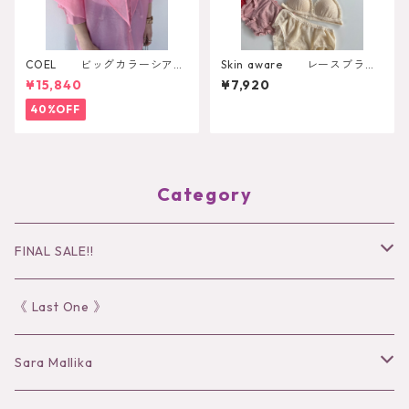
COEL ビッグカラーシアー
Skin aware レースブラト
シャツ
ップ
¥15,840
¥7,920
40%OFF
Category
FINAL SALE!!
30％OFF
《 Last One 》
40％OFF
Sara Mallika