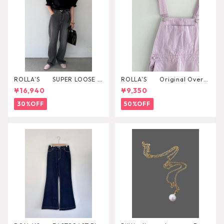
ROLLA’S SUPER LOOSE B
ROLLA’S Original Overal
LACK STONE
l
¥16,940
¥9,350
30%OFF
50%OFF