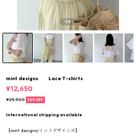
1
/9
mint designs Lace T-shirts
¥12,650
¥25,300
50%OFF
International shipping available
【mint designs/ミントデザインズ】