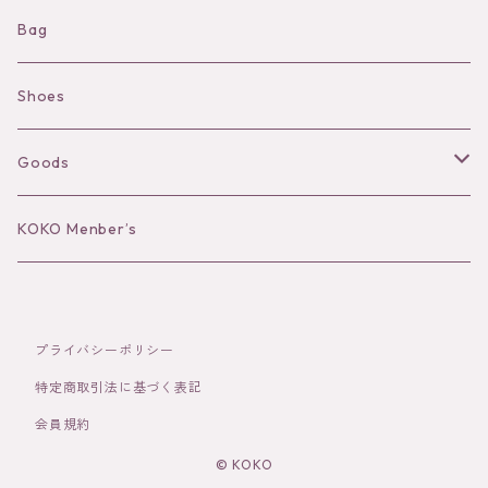
Shorts
Necklace
Bag
Camisole
Pierce/Earring
Shoes
Long sleeve
Ear Cuff
Goods
Bracelet／Bangle
Hat
KOKO Menber’s
Ring
Stole
プライバシーポリシー
Brooch
Socks
特定商取引法に基づく表記
会員規約
Hair Accessories
© KOKO