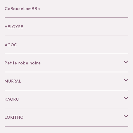
Accessories
CaRouseLamBRa
Black series
HELOYSE
KOKO別注
ACOC
Petite robe noire
Necklace
MURRAL
Pierce
Outer
KAORU
Bracelet／Bangle
Tops
Necklace
LOKITHO