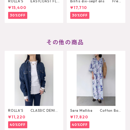
ROLLA’S EASTCOAST FLA
Bilitis dix-sept ans Fres
RE AVA
h Pearl Pendant
¥15,400
¥17,710
30%OFF
30%OFF
その他の商品
ROLLA’S CLASSIC DENIM
Sara Mallika Cotton Boh
SHIRT RINSE
emian Flower Print Dress
¥11,220
¥17,820
40%OFF
40%OFF