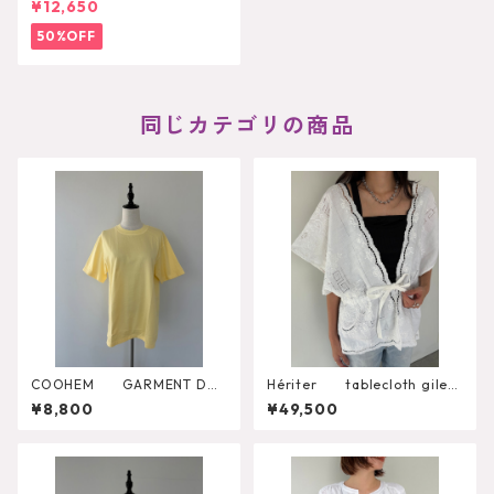
¥12,650
50%OFF
同じカテゴリの商品
COOHEM GARMENT DYE
Hériter tablecloth gilet
D SOLID T-SHIRT（Short Sle
H0-00-3102
¥8,800
¥49,500
eve Crew）