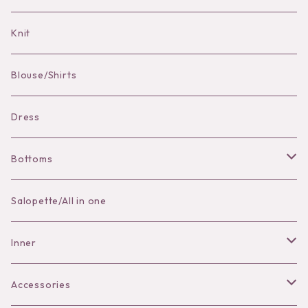
Bag Charm
Knit
Pierce
Blouse/Shirts
Bracelet
Dress
Bottoms
Skirt
Salopette/All in one
Pants
Inner
Bra
Accessories