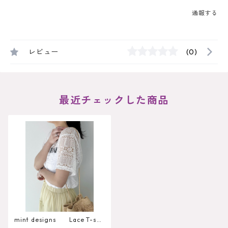
通報する
レビュー
(0)
最近チェックした商品
mint designs Lace T-shi
rts