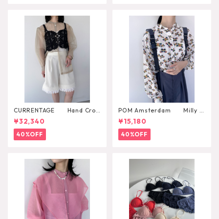
CURRENTAGE Hand Croc
POM Amsterdam Milly B
het Bustier
utterfly Blouse
¥32,340
¥15,180
40%OFF
40%OFF