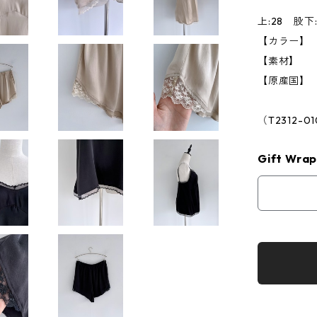
F ボトム
上:28 股下
【カラー】 B
【素材】 
【原産国】
（T2312-0
Gift Wrap