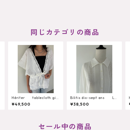
同じカテゴリの商品
r
Hériter tablecloth gile
Bilitis dix-sept ans Lac
t H0-00-3102
e+Tuck Blouse 2911-959
¥49,500
¥38,500
セール中の商品