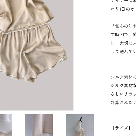
デイリーに
わり1日の
「気心の知
す時間で、
に、大切な
して選んで
シルク素材
シルク素材
らしいリラ
計算された
【サイズ】 