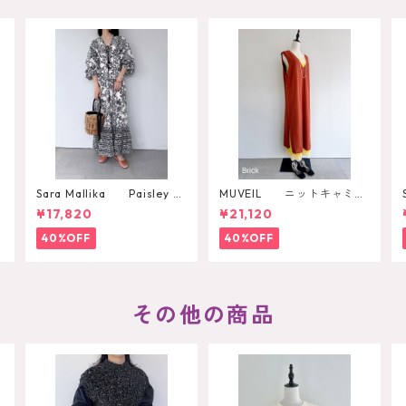
o
Sara Mallika Paisley Fl
MUVEIL ニットキャミワ
s
ower Print Dress
ンピース
¥17,820
¥21,120
40%OFF
40%OFF
その他の商品