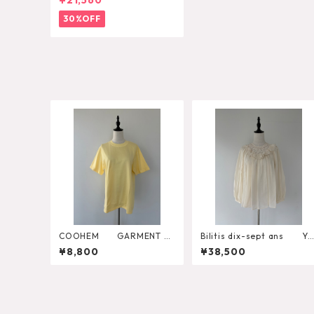
¥21,560
30%OFF
COOHEM GARMENT D
Bilitis dix-sept ans Yo
YED SOLID T-SHIRT（Shor
k Lace Blouse 2911-960
¥8,800
¥38,500
t Sleeve Crew）