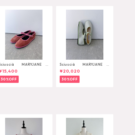
Sciuscià MARYJANE
Sciuscià MARYJANE
（ROOIBOS TEA）
（ARTICHOKE）
¥15,400
¥20,020
30%OFF
30%OFF