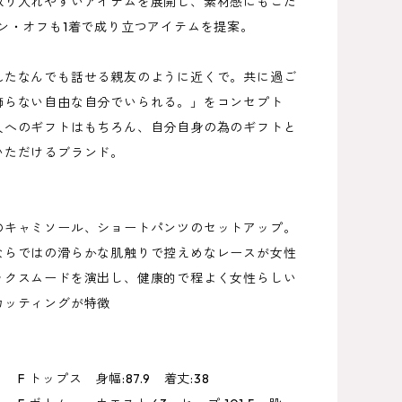
取り入れやすいアイテムを展開し、素材感にもこだ
オン・オフも1着で成り立つアイテムを提案。
れたなんでも話せる親友のように近くで。共に過ご
飾らない自由な自分でいられる。」をコンセプト
人へのギフトはもちろん、自分自身の為のギフトと
いただけるブランド。
のキャミソール、ショートパンツのセットアップ。
ならではの滑らかな肌触りで控えめなレースが女性
ックスムードを演出し、健康的で程よく女性らしい
カッティングが特徴
F トップス 身幅:87.9 着丈:38