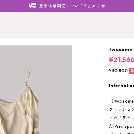
夏季休業期間についてのお知らせ
twoso
¥21,56
¥30,800
3
Internatio
【 twosom
ファッショ
った「ライフ
た Priv. 