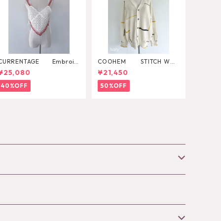
CURRENTAGE Embroid
COOHEM STITCH WO
ery Layared Blouse
RK KNIT CARDIGAN
¥25,080
¥21,450
40%OFF
50%OFF