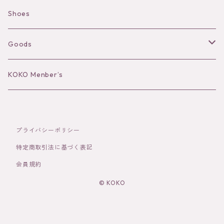
Camisole
Pierce/Earring
Shoes
Long sleeve
Ear Cuff
Goods
Bracelet／Bangle
Hat
KOKO Menber’s
Ring
Stole
プライバシーポリシー
Brooch
Socks
特定商取引法に基づく表記
会員規約
Hair Accessories
© KOKO
その他