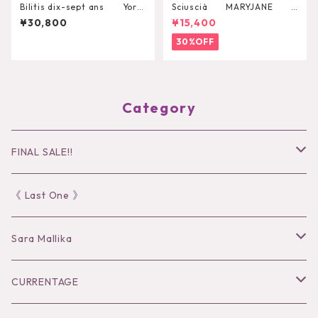
Bilitis dix-sept ans York
Sciuscià MARYJANE
Frill Blouse
（ROOIBOS TEA）
¥30,800
¥15,400
30%OFF
Category
FINAL SALE!!
30％OFF
《 Last One 》
40％OFF
Sara Mallika
50％OFF
Tops
CURRENTAGE