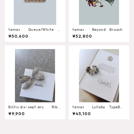
tamas Queue/White Br
tamas Beyond Brooch
ooch
¥50,600
¥52,800
Bilitis dix-sept ans Ribb
tamas Lullaby TypeB
on Brooch（L）
ブローチ
¥9,900
¥45,100