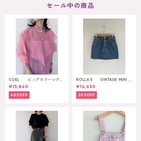
セール中の商品
COEL ビッグカラーシアー
ROLLA'S VINTAGE MINI D
シャツ
AZZLER
¥15,840
¥14,630
40%OFF
30%OFF