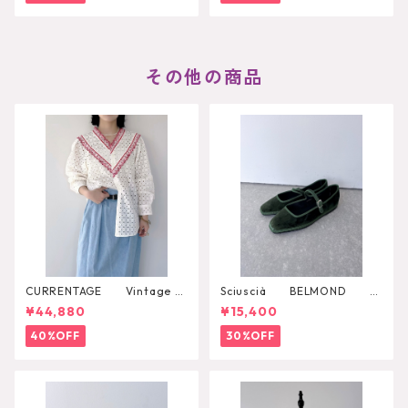
その他の商品
CURRENTAGE Vintage L
Sciuscià BELMOND
ace Blouse
（PINE）
¥44,880
¥15,400
40%OFF
30%OFF