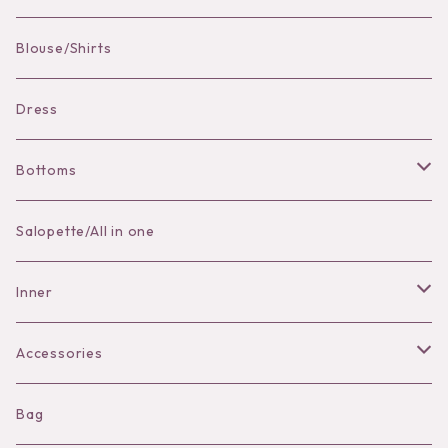
Pierce
Blouse/Shirts
Bracelet
Dress
Bottoms
Skirt
Salopette/All in one
Pants
Inner
Bra
Accessories
Shorts
Necklace
Bag