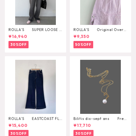
ROLLA’S SUPER LOOSE B
ROLLA’S Original Overal
LACK STONE
l
¥16,940
¥9,350
30%OFF
50%OFF
ROLLA’S EASTCOAST FLA
Bilitis dix-sept ans Fres
RE AVA
h Pearl Pendant
¥15,400
¥17,710
30%OFF
30%OFF