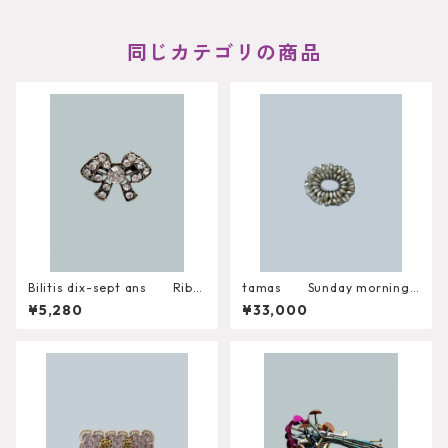
同じカテゴリの商品
Bilitis dix-sept ans Ribb
tamas Sunday morning/
on Brooch Misc-1354
Silver Brooch
¥5,280
¥33,000