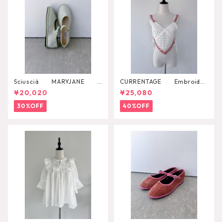
Sciuscià MARYJANE
CURRENTAGE Embroider
（ARTICHOKE）
y Layared Blouse
¥20,020
¥25,080
30%OFF
40%OFF