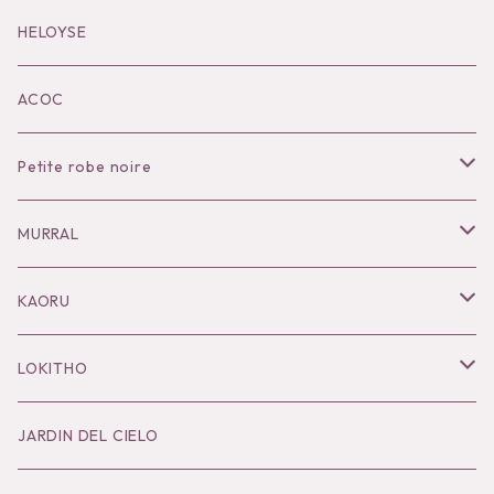
Black series
HELOYSE
KOKO別注
ACOC
Petite robe noire
Necklace
MURRAL
Pierce
Outer
KAORU
Bracelet／Bangle
Tops
Necklace
LOKITHO
Ring
Bottoms
Pierce
Tops
JARDIN DEL CIELO