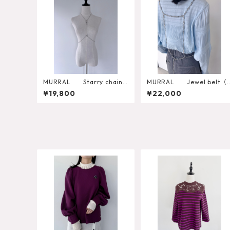
MURRAL Starry chain
MURRAL Jewel belt（
harness
ilver）
¥19,800
¥22,000