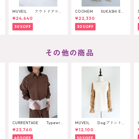
MUVEIL アウトドアコラ
COOHEM SUKASHI EM
ボ2WAYリュック
BOSSED KNIT PULLOVER
¥24,640
¥22,330
30%OFF
30%OFF
その他の商品
CURRENTAGE Typewrit
MUVEIL Dogプリントカ
er Shirt Blouson
ットソー
¥23,760
¥12,100
40%OFF
50%OFF