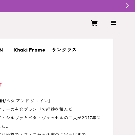
AIN Khaki Frame サングラス
0
T
JAIN/ペタ アンド ジェイン】
サリーの有名ブランドで経験を積んだ
・シルヴァとペタ・ヴェッセルの二人が2017年に
した。
すい価格でオフィスから週末のお出かけまで、