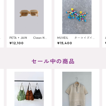
S
PETA + JAIN Clean Nud
MUVEIL ターコイズイヤ
e Frame サングラス
リング
¥12,100
¥15,400
（ELISE）
セール中の商品