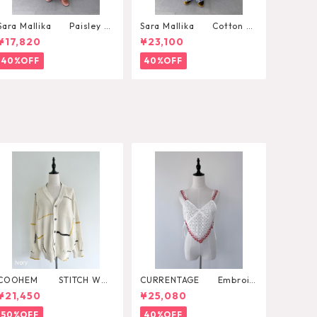
Sara Mallika Paisley Fl
Sara Mallika Cotton Fl
ower Print Dress
ower Signal Print All In O
¥17,820
¥23,100
ne
40%OFF
40%OFF
COOHEM STITCH WO
CURRENTAGE Embroid
RK KNIT CARDIGAN
ery Layared Blouse
¥21,450
¥25,080
50%OFF
40%OFF