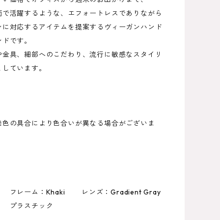
面で活躍するような、エフォートレスでありながら
ンに対応するアイテムを提案するヴィーガンハンド
ンドです。
や金具、細部へのこだわり、流行に敏感なスタイリ
としています。
発色の具合により色合いが異なる場合がございま
】
フレーム：Khaki レンズ：Gradient Gray
 プラスチック
】