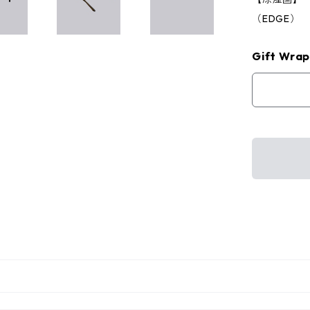
（EDGE）
Gift Wrap