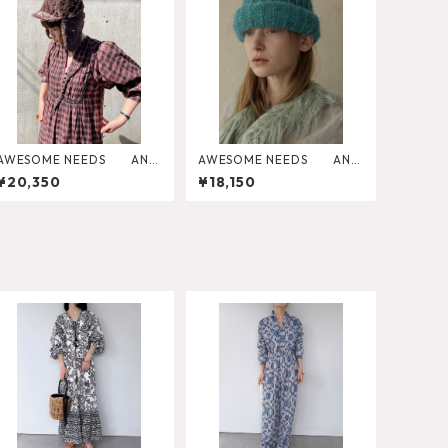
AWESOME NEEDS AN R
AWESOME NEEDS AN P
IVERSIBLE TRAPPER CAP
OPCORN KNIT HAT
¥20,350
¥18,150