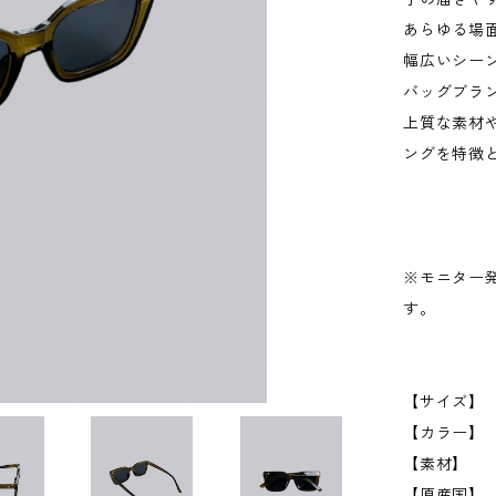
あらゆる場
幅広いシー
バッグブラ
上質な素材
ングを特徴
※モニター
す。
【サイズ
【カラー】 
【素材】
【原産国