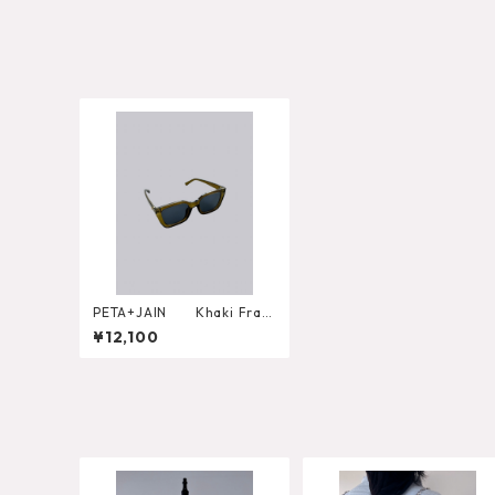
PETA+JAIN Khaki Fram
e サングラス （EDGE）
¥12,100