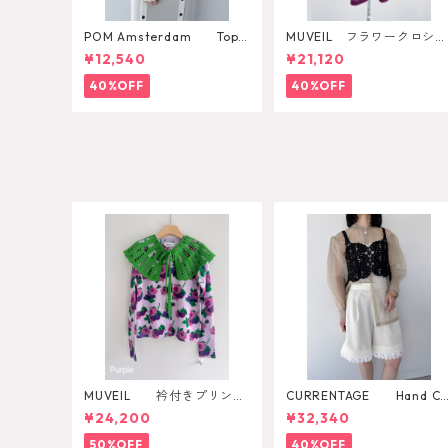
POM Amsterdam Top K
MUVEIL フラワークロシェ
ae Pulm
カットソー
¥12,540
¥21,120
40%OFF
40%OFF
MUVEIL 衿付きプリント
CURRENTAGE Hand Cr
カーディガン
ochet Bustier
¥24,200
¥32,340
50%OFF
40%OFF