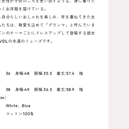
た女性が子供のころを思い出すような、身に着けた
めくお洋服を届けている。
も自分らしいおしゃれを楽しみ、年を重ねてきた女
私たちは、敬愛を込めて「グランマ」と呼んでいま
ズンのテーマごとにドレスアップして登場する彼女
VEILの永遠のミューズです。
6 身幅:48 肩幅:35.5 着丈:57.4 袖
:49 肩幅:36.5 着丈:58.9 袖
cm）
hite、Blue
コットン100%
】