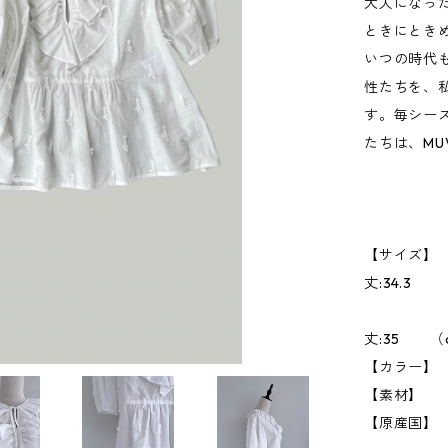
大人になっ
ときにとき
いつの時代
性たちを、
す。毎シー
たちは、MU
【サイズ】 3
丈:34.3
38 身幅
丈:35 （
【カラー】 W
【素材】 
【原産国