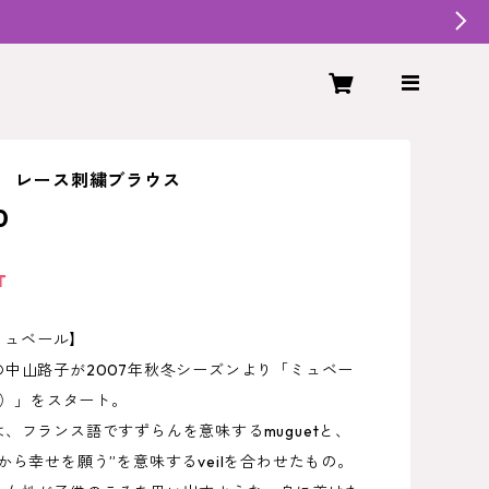
L レース刺繍ブラウス
0
T
/ミュベール】
の中山路子が2007年秋冬シーズンより「ミュベー
IL）」をスタート。
、フランス語ですずらんを意味するmuguetと、
から幸せを願う”を意味するveilを合わせたもの。