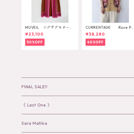
MUVEIL ジグザグモチーフ
CURRENTAGE Rose Pri
スカート
nt Shirt
¥23,100
¥38,280
50%OFF
40%OFF
FINAL SALE!!
30％OFF
《 Last One 》
40％OFF
Sara Mallika