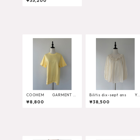
¥35,200
COOHEM GARMENT D
Bilitis dix-sept ans Yo
YED SOLID T-SHIRT（Shor
k Lace Blouse 2911-960
¥8,800
¥38,500
t Sleeve Crew）