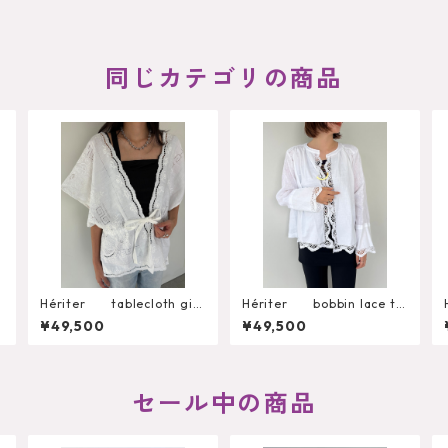
同じカテゴリの商品
r
Hériter tablecloth gile
Hériter bobbin lace ta
t H0-00-3102
blecloth blouse H0-0
¥49,500
¥49,500
0-3099
セール中の商品