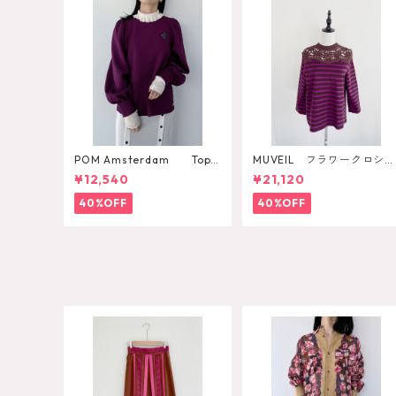
POM Amsterdam Top K
MUVEIL フラワークロシェ
ae Pulm
カットソー
¥12,540
¥21,120
40%OFF
40%OFF