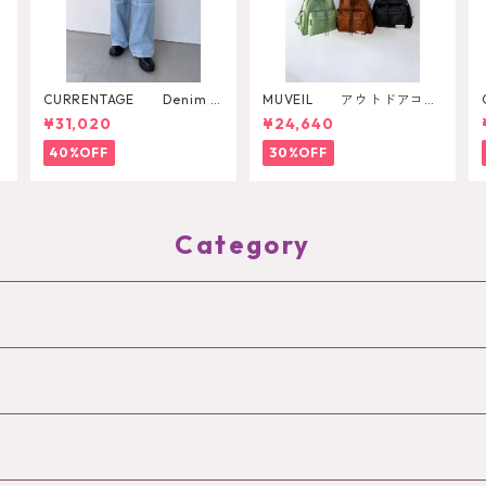
CURRENTAGE Denim P
MUVEIL アウトドアコラ
ants
ボ2WAYリュック
¥31,020
¥24,640
40%OFF
30%OFF
Category