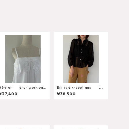
Hériter dron work part
Bilitis dix-sept ans Lac
s camisole H0-00-30
e+Tuck Blouse 2911-959
¥37,400
¥38,500
92