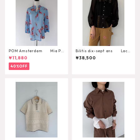
POM Amsterdam Mia Pa
Bilitis dix-sept ans Lace
rrots Blouse
+Tuck Blouse 2911-959
¥11,880
¥38,500
40%OFF