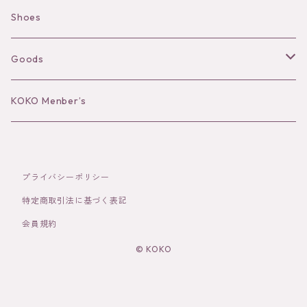
Camisole
Pierce/Earring
Shoes
Long sleeve
Ear Cuff
Goods
Bracelet／Bangle
Hat
KOKO Menber’s
Ring
Stole
プライバシーポリシー
Brooch
Socks
特定商取引法に基づく表記
会員規約
Hair Accessories
© KOKO
その他