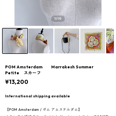
1
/10
POM Amsterdam Marrakesh Summer
Petite スカーフ
¥13,200
International shipping available
【POM Amsterdam / ポム アムステルダム】