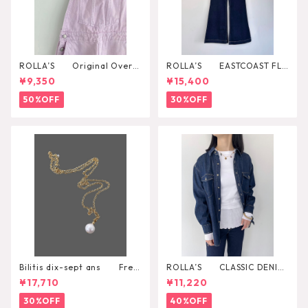
ROLLA’S Original Overal
ROLLA’S EASTCOAST FLA
l
RE AVA
¥9,350
¥15,400
50%OFF
30%OFF
Bilitis dix-sept ans Fres
ROLLA’S CLASSIC DENIM
h Pearl Pendant
SHIRT RINSE
¥17,710
¥11,220
30%OFF
40%OFF