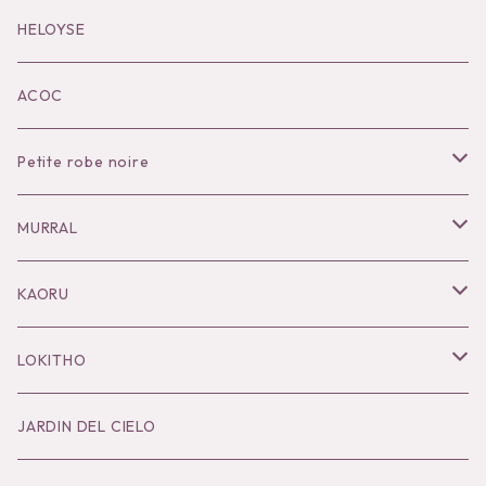
Black series
HELOYSE
KOKO別注
ACOC
Petite robe noire
Necklace
MURRAL
Pierce
Outer
KAORU
Bracelet／Bangle
Tops
Necklace
LOKITHO
Ring
Bottoms
Pierce
Tops
JARDIN DEL CIELO