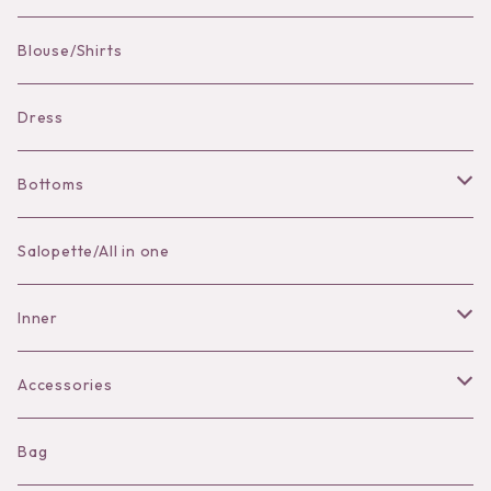
Pierce
Blouse/Shirts
Bracelet
Dress
Bottoms
Skirt
Salopette/All in one
Pants
Inner
Bra
Accessories
Shorts
Necklace
Bag