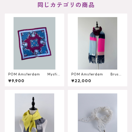
同じカテゴリの商品
POM Amsterdam Mystic
POM Amsterdam Brushe
Dinner Small Blue Shawl
d Stripes Blue Shawl
¥9,900
¥22,000