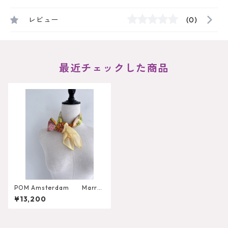
レビュー
(0)
最近チェックした商品
POM Amsterdam Marrak
esh Summer Petite スカー
¥13,200
フ