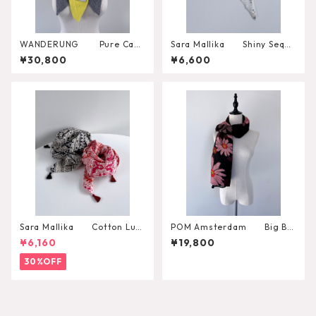
WANDERUNG Pure Cash
Sara Mallika Shiny Sequi
mere 100％ Triangle Scarf
n Embroidery Scarf
¥30,800
¥6,600
Sara Mallika Cotton Lure
POM Amsterdam Big Blo
x Border Print Scarf
oming Shawl
¥6,160
¥19,800
30%OFF