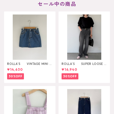
セール中の商品
ROLLA'S VINTAGE MINI D
ROLLA’S SUPER LOOSE B
AZZLER
LACK STONE
¥14,630
¥16,940
30%OFF
30%OFF