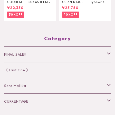
COOHEM SUKASHI EMBO
CURRENTAGE Typewriter
SSED KNIT PULLOVER
Shirt Blouson
¥22,330
¥23,760
30%OFF
40%OFF
Category
FINAL SALE!!
30％OFF
《 Last One 》
40％OFF
Sara Mallika
50％OFF
Tops
CURRENTAGE