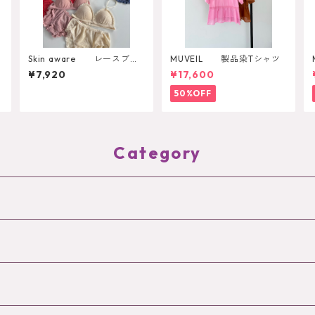
Skin aware レースブラ
MUVEIL 製品染Tシャツ
トップ
¥7,920
¥17,600
50%OFF
Category