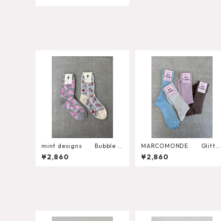
mint designs Bubble F
MARCOMONDE Glitte
lower Socks （492SO4
Ribbed Socks
¥2,860
¥2,860
LW04）