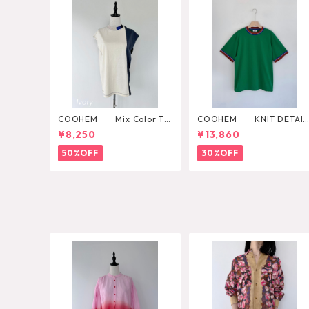
COOHEM Mix Color T-
COOHEM KNIT DETAIL
SHIRT
RINGER T-SHIRT
¥8,250
¥13,860
50%OFF
30%OFF