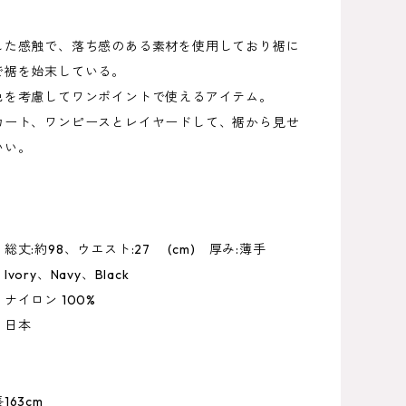
した感触で、落ち感のある素材を使用しており裾に
で裾を始末している。
色を考慮してワンポイントで使えるアイテム。
カート、ワンピースとレイヤードして、裾から見せ
いい。
総丈:約98、ウエスト:27 (cm) 厚み:薄手
ory、Navy、Black
イロン 100%
 日本
63cm