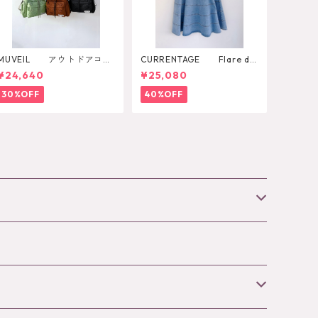
MUVEIL アウトドアコラ
CURRENTAGE Flare de
ボ2WAYリュック
nim skirt
¥24,640
¥25,080
30%OFF
40%OFF