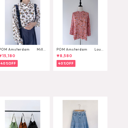
POM Amsterdam Milly
POM Amsterdam Lou
Butterfly Blouse
Heart to Heart Blouse
¥15,180
¥8,580
40%OFF
40%OFF