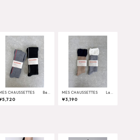
MES CHAUSSETTES Bac
MES CHAUSSETTES Lay
k Line Wide Rib Tights
ered Like Wide Rib Socks
¥5,720
¥3,190