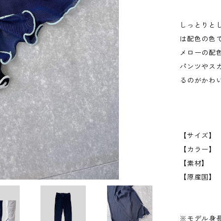
しっとりと
は配色の色
メローの配
パンツやス
るのがかわ
【サイズ】 
【カラー】 Iv
【素材】 ナ
【原産国】
※モデル身長1