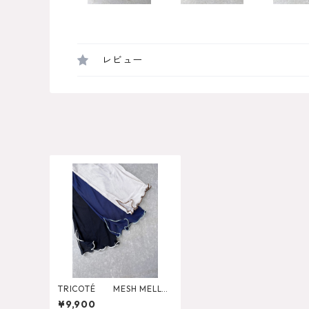
レビュー
TRICOTÉ MESH MELLO
W LEGGINGS
¥9,900