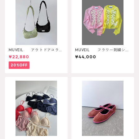
MUVEIL アウトドアコラボ
MUVEIL フラワー刺繍シア
ショルダーバッグ
ーカーディガン MA262KCD
¥22,880
¥44,000
001
20%OFF