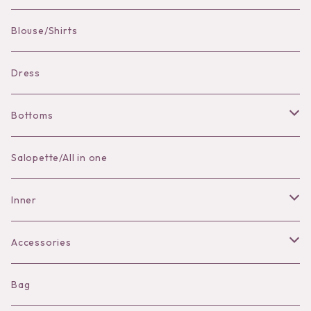
Pierce
Blouse/Shirts
Bracelet
Dress
Bottoms
Skirt
Salopette/All in one
Pants
Inner
Bra
Accessories
Shorts
Necklace
Bag