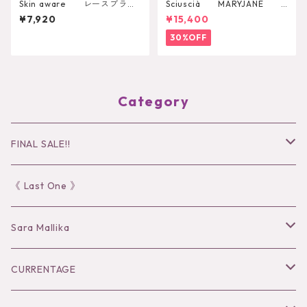
Skin aware レースブラト
Sciuscià MARYJANE
ップ
（ROOIBOS TEA）
¥7,920
¥15,400
30%OFF
Category
FINAL SALE!!
30％OFF
《 Last One 》
40％OFF
Sara Mallika
50％OFF
Tops
CURRENTAGE