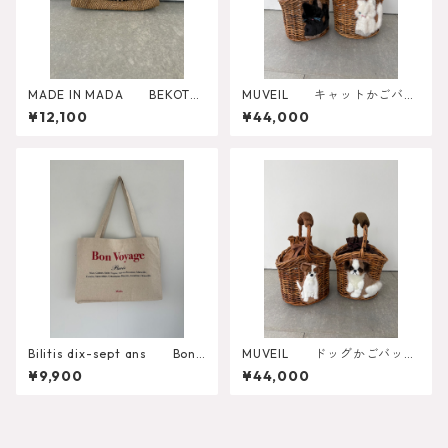
MADE IN MADA BEKOTO
MUVEIL キャットかごバッ
CLUTCH
グ MA262EBG005
¥12,100
¥44,000
Bilitis dix-sept ans Bon
MUVEIL ドッグかごバッ
Voyage Tote Misc-1378
グ MA262EBG004
¥9,900
¥44,000