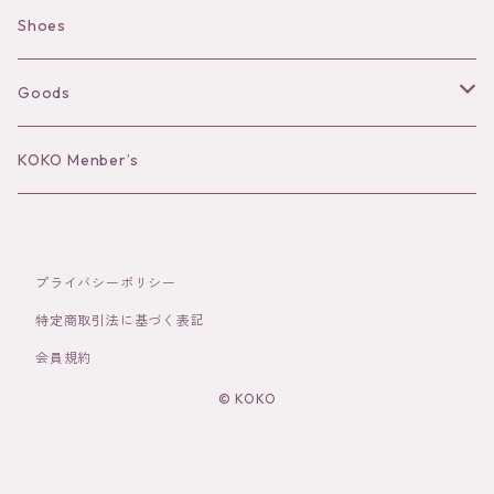
Camisole
Pierce/Earring
Shoes
Long sleeve
Ear Cuff
Goods
Bracelet／Bangle
Hat
KOKO Menber’s
Ring
Stole
プライバシーポリシー
Brooch
Socks
特定商取引法に基づく表記
会員規約
Hair Accessories
© KOKO
その他