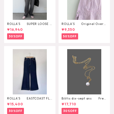
ROLLA’S SUPER LOOSE B
ROLLA’S Original Overal
LACK STONE
l
¥16,940
¥9,350
30%OFF
50%OFF
ROLLA’S EASTCOAST FLA
Bilitis dix-sept ans Fres
RE AVA
h Pearl Pendant
¥15,400
¥17,710
30%OFF
30%OFF