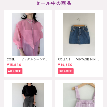
セール中の商品
COEL ビッグカラーシアー
ROLLA'S VINTAGE MINI D
シャツ
AZZLER
¥15,840
¥14,630
40%OFF
30%OFF