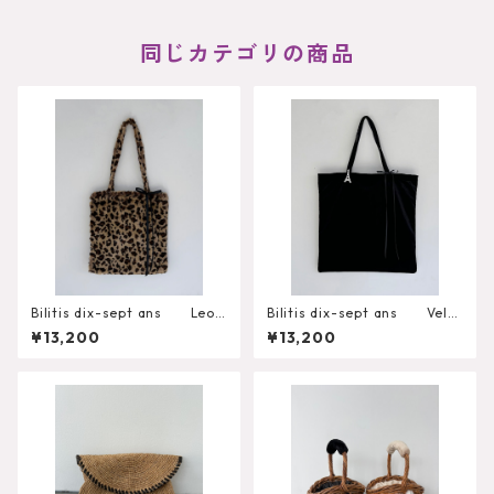
同じカテゴリの商品
Bilitis dix-sept ans Leop
Bilitis dix-sept ans Velv
ard Fur Tote A
et Big Tote
¥13,200
¥13,200