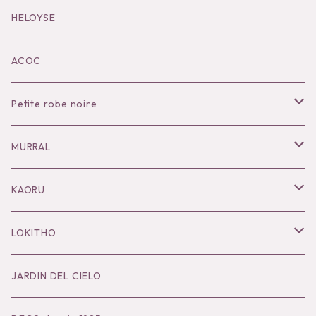
Black series
HELOYSE
KOKO別注
ACOC
Petite robe noire
Necklace
MURRAL
Pierce
Outer
KAORU
Bracelet／Bangle
Tops
Necklace
LOKITHO
Ring
Bottoms
Pierce
Tops
JARDIN DEL CIELO