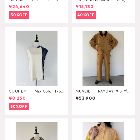
2WAYリュック
utterfly Blouse
¥24,640
¥15,180
30%OFF
40%OFF
COOHEM Mix Color T-SH
MUVEIL PAYDAY コラボパ
IRT
ンツ MA262FP701
¥8,250
¥53,900
50%OFF