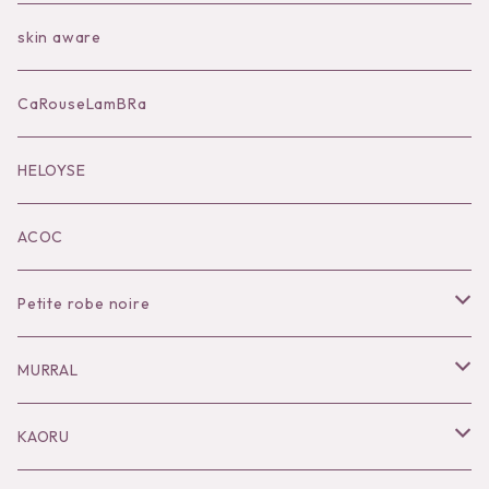
Bag
skin aware
Accessories
CaRouseLamBRa
Black series
HELOYSE
KOKO別注
ACOC
Petite robe noire
Necklace
MURRAL
Pierce
Outer
KAORU