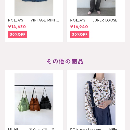
ROLLA'S VINTAGE MINI D
ROLLA’S SUPER LOOSE B
AZZLER
LACK STONE
¥14,630
¥16,940
30%OFF
30%OFF
その他の商品
MUVEIL アウトドアコラボ
POM Amsterdam Milly B