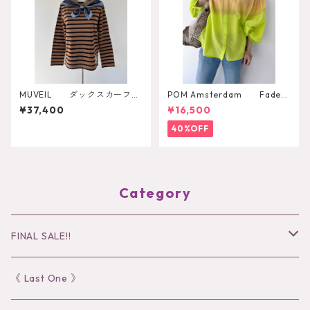
MUVEIL ダックスカーフP
POM Amsterdam Faded
O MA263UTS001
Summer Lime Blouse
¥37,400
¥16,500
40%OFF
Category
FINAL SALE!!
30％OFF
《 Last One 》