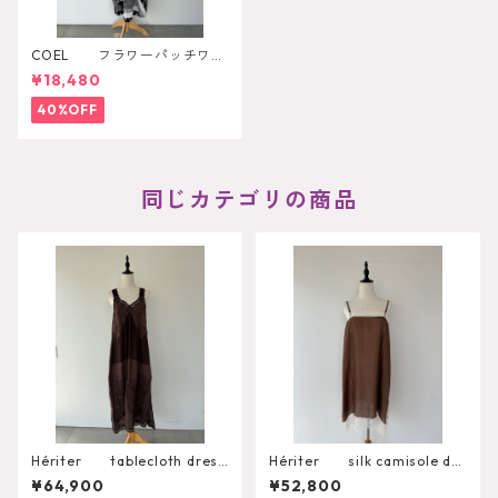
COEL フラワーパッチワー
クプリントワンピース
¥18,480
40%OFF
同じカテゴリの商品
Hériter tablecloth dress
Hériter silk camisole dre
H0-00-7060
ss H2-26-7001
¥64,900
¥52,800