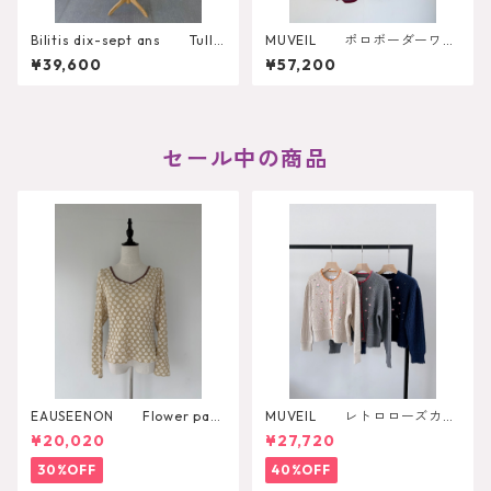
Bilitis dix-sept ans Tulle
MUVEIL ポロボーダーワン
Collar Dress
ピース MA262UA001
¥39,600
¥57,200
セール中の商品
EAUSEENON Flower patt
MUVEIL レトロローズカー
ern cut and sewn
ディガン
¥20,020
¥27,720
30%OFF
40%OFF