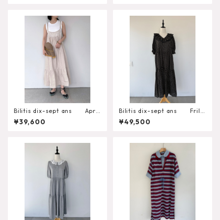
Bilitis dix-sept ans Apro
Bilitis dix-sept ans Frill
n Cami Dress
Tired Dress（Dot） 2913-7
¥39,600
¥49,500
17