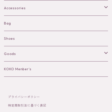
Bra
Accessories
Shorts
Necklace
Bag
Camisole
Pierce/Earring
Shoes
Long sleeve
Ear Cuff
Goods
Bracelet／Bangle
Hat
KOKO Menber’s
Ring
Stole
プライバシーポリシー
Brooch
Socks
特定商取引法に基づく表記