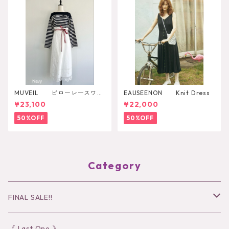
MUVEIL ピローレースワン
EAUSEENON Knit Dress
ピース
¥23,100
¥22,000
50%OFF
50%OFF
Category
FINAL SALE!!
30％OFF
《 Last One 》