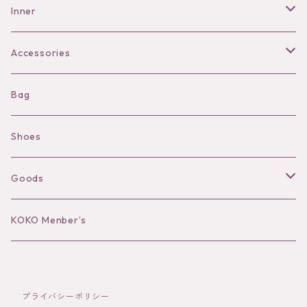
Pants
Inner
Bra
Accessories
Shorts
Necklace
Bag
Camisole
Pierce/Earring
Shoes
Long sleeve
Ear Cuff
Goods
Bracelet／Bangle
Hat
KOKO Menber’s
Ring
Stole
プライバシーポリシー
Brooch
Socks