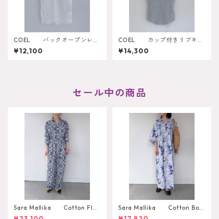
COEL バックオープンレー
COEL カップ付きリブキャ
スキャミソール
ミソール
¥12,100
¥14,300
セール中の商品
Sara Mallika Cotton Flo
Sara Mallika Cotton Boh
wer Signal Print All In One
emian Flower Print Dress
¥23,100
¥17,820