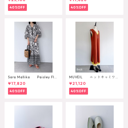
40%OFF
40%OFF
Sara Mallika Paisley Flo
MUVEIL ニットキャミワン
wer Print Dress
ピース
¥17,820
¥21,120
40%OFF
40%OFF