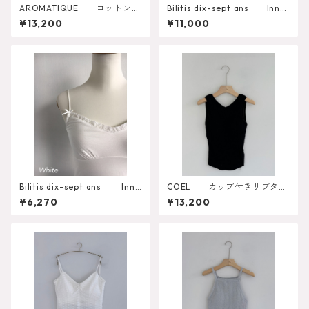
AROMATIQUE コットンリ
Bilitis dix-sept ans Inner
バーレース カップ付きキャミ
Chamisole Bra 1 2916-451
¥13,200
¥11,000
ソール（R057AR）
Bilitis dix-sept ans Inne
COEL カップ付きリブタン
r Camisole 2911-459
クトップ
¥6,270
¥13,200