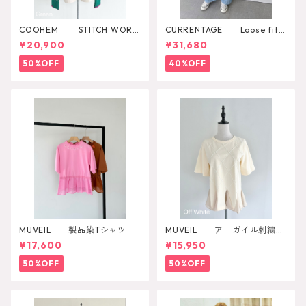
COOHEM STITCH WORK
CURRENTAGE Loose fitti
KNIT CARDIGAN
ng overall
¥20,900
¥31,680
50%OFF
40%OFF
MUVEIL 製品染Tシャツ
MUVEIL アーガイル刺繍カ
ットソー
¥17,600
¥15,950
50%OFF
50%OFF