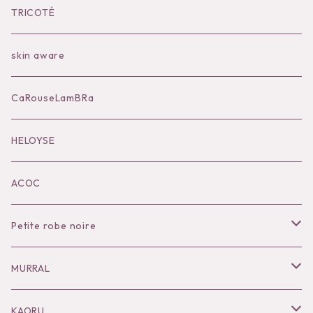
Bilitis dix-sept ans
Outer
TRICOTÉ
Bag
skin aware
Accessories
CaRouseLamBRa
Black series
HELOYSE
KOKO別注
ACOC
Petite robe noire
Necklace
MURRAL
Pierce
Outer
KAORU