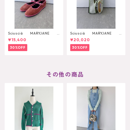
Sciuscià MARYJANE
Sciuscià MARYJANE
（ROOIBOS TEA）
（ARTICHOKE）
¥15,400
¥20,020
30%OFF
30%OFF
その他の商品