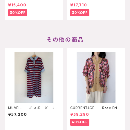
RE AVA
h Pearl Pendant
¥15,400
¥17,710
30%OFF
30%OFF
その他の商品
MUVEIL ポロボーダーワン
CURRENTAGE Rose Print
ピース MA262UA001
Shirt
¥57,200
¥38,280
40%OFF