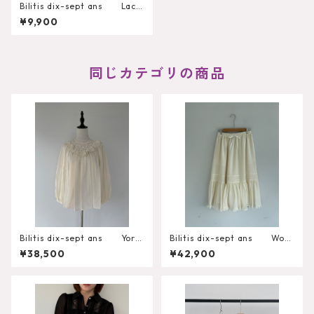
Bilitis dix-sept ans Lace
Tank Top
¥9,900
同じカテゴリの商品
Bilitis dix-sept ans York
Bilitis dix-sept ans Wool
Lace Blouse 2911-960
Gauze Skirt 2912-925
¥38,500
¥42,900