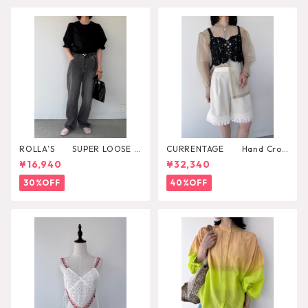
ROLLA’S SUPER LOOSE B
CURRENTAGE Hand Croc
LACK STONE
het Bustier
¥16,940
¥32,340
30%OFF
40%OFF