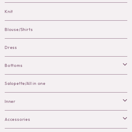
Bag Charm
Knit
Pierce
Blouse/Shirts
Bracelet
Dress
Bottoms
Skirt
Salopette/All in one
Pants
Inner
Bra
Accessories