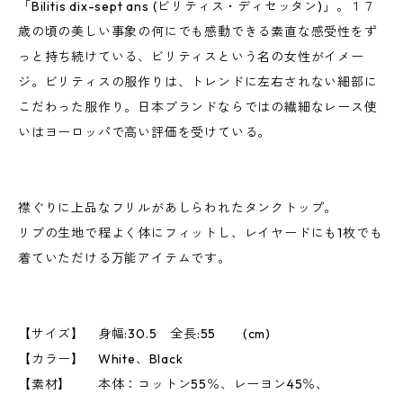
「Bilitis dix-sept ans (ビリティス・ディセッタン)」。１７
歳の頃の美しい事象の何にでも感動できる素直な感受性をず
っと持ち続けている、ビリティスという名の女性がイメー
ジ。ビリティスの服作りは、トレンドに左右されない細部に
こだわった服作り。日本ブランドならではの繊細なレース使
いはヨーロッパで高い評価を受けている。
襟ぐりに上品なフリルがあしらわれたタンクトップ。
リブの生地で程よく体にフィットし、レイヤードにも1枚でも
着ていただける万能アイテムです。
【サイズ】 身幅:30.5 全長:55 (cm)
【カラー】 White、Black
【素材】 本体：コットン55％、レーヨン45％、