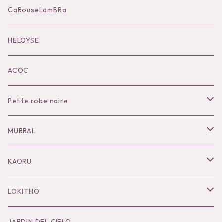
Accessories
CaRouseLamBRa
Black series
HELOYSE
KOKO別注
ACOC
Petite robe noire
Necklace
MURRAL
Pierce
Outer
KAORU
Bracelet／Bangle
Tops
Necklace
LOKITHO
Ring
Bottoms
Pierce
Tops
JARDIN DEL CIELO