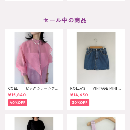
セール中の商品
COEL ビッグカラーシアー
ROLLA'S VINTAGE MINI D
シャツ
AZZLER
¥15,840
¥14,630
40%OFF
30%OFF