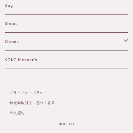
Shorts
Necklace
Bag
Camisole
Pierce/Earring
Shoes
Long sleeve
Ear Cuff
Goods
Bracelet／Bangle
Hat
KOKO Menber’s
Ring
Stole
プライバシーポリシー
Brooch
Socks
特定商取引法に基づく表記
会員規約
Hair Accessories
© KOKO
その他