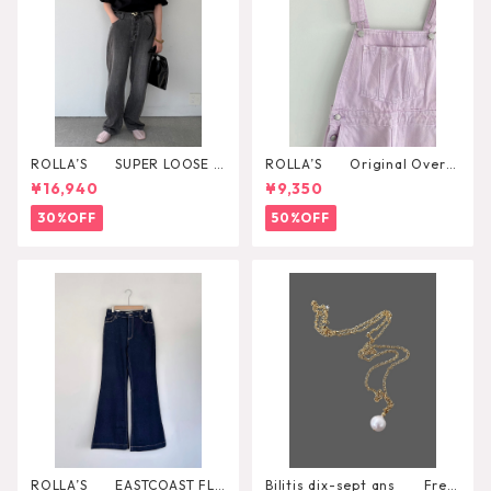
ROLLA’S SUPER LOOSE B
ROLLA’S Original Overal
LACK STONE
l
¥16,940
¥9,350
30%OFF
50%OFF
ROLLA’S EASTCOAST FLA
Bilitis dix-sept ans Fres