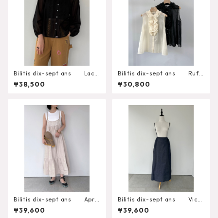
Bilitis dix-sept ans Lace
Bilitis dix-sept ans Ruffl
+Tuck Blouse 2911-959
e Blouse（N.S）
¥38,500
¥30,800
Bilitis dix-sept ans Apro
Bilitis dix-sept ans Victo
n Cami Dress
rian Skirt
¥39,600
¥39,600