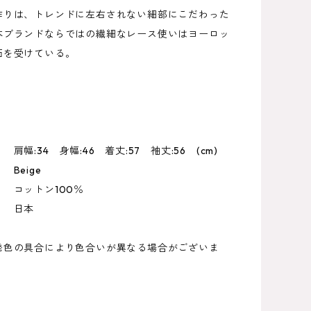
作りは、トレンドに左右されない細部にこだわった
本ブランドならではの繊細なレース使いはヨーロッ
価を受けている。
幅:34 身幅:46 着丈:57 袖丈:56 (cm)
Beige
コットン100％
 日本
発色の具合により色合いが異なる場合がございま
）