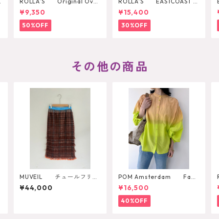
E
ROLLA’S Original Over
ROLLA’S EASTCOAST F
all
LARE AVA
¥9,350
¥15,400
50%OFF
30%OFF
その他の商品
MUVEIL チュールフリル
POM Amsterdam Fade
スカート MA262FS002
d Summer Lime Blouse
¥44,000
¥16,500
40%OFF