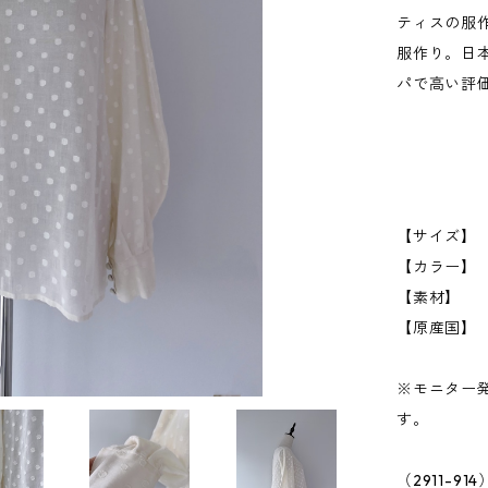
ティスの服
服作り。日
パで高い評
【サイズ】 肩
【カラー】 
【素材】 
【原産国】
※モニター
す。
（2911-914