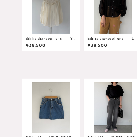
Bilitis dix-sept ans Yor
Bilitis dix-sept ans La
k Lace Blouse 2911-960
e+Tuck Blouse 2911-959
¥38,500
¥38,500