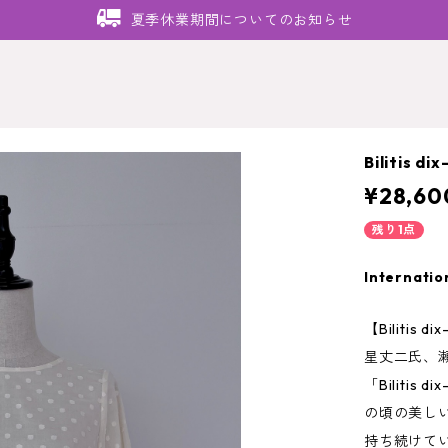
夏季休業期間についてのお知らせ
Bilitis d
¥28,60
残り1点
Internatio
【Bilitis
星丈二氏、
「Bilitis
の頃の美し
持ち続けて