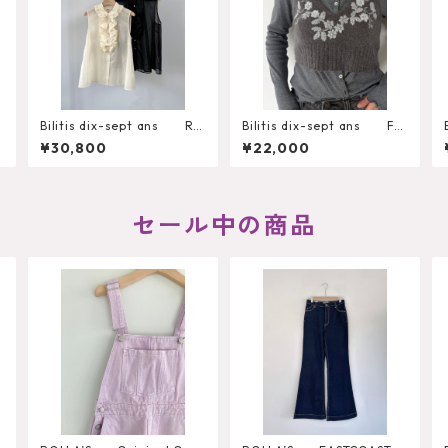
c
Bilitis dix-sept ans Ru
Bilitis dix-sept ans Fril
ffle Blouse（N.S）
l Collar Cardigan 2916
¥30,800
¥22,000
-497
セール中の商品