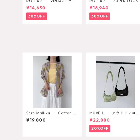
ROLLA'S VINTAGE MINI
ROLLA’S SUPER LOOS
DAZZLER
BLACK STONE
¥14,630
¥16,940
30%OFF
30%OFF
Sara Mallika Cotton W
MUVEIL アウトドアコラ
ave Strip Print Shirt
ボショルダーバッグ
¥19,800
¥22,880
20%OFF