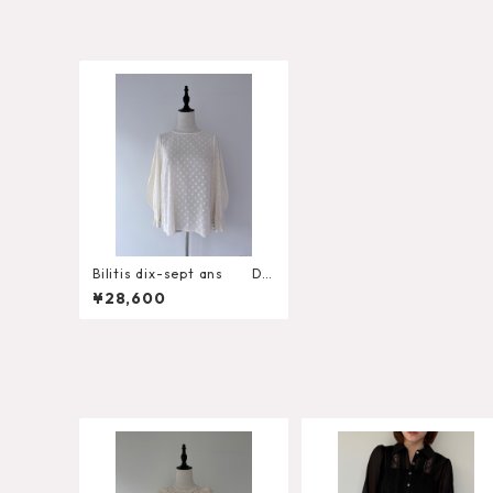
Bilitis dix-sept ans Do
t Jaquard Blouse
¥28,600