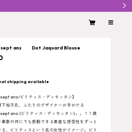
ix-sept ans Dot Jaquard Blouse
0
nal shipping available
 dix-sept ans/ビリティス・ディセッタン】
瀬下裕子氏、ふたりのデザイナーが手がける
 dix-sept ans (ビリティス・ディセッタン)」。１７歳
い事象の何にでも感動できる素直な感受性をずっと
いる、ビリティスという名の女性がイメージ。ビリ