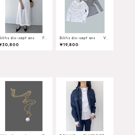
Bilitis dix-sept ans Fril
Bilitis dix-sept ans Voi
l Gatherring Blouse
le Collar Long T
¥30,800
¥19,800