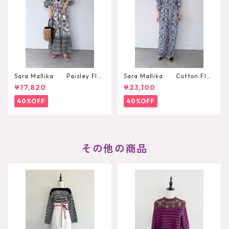
Sara Mallika Paisley Flo
Sara Mallika Cotton Flo
wer Print Dress
wer Signal Print All In One
¥17,820
¥23,100
40%OFF
40%OFF
その他の商品