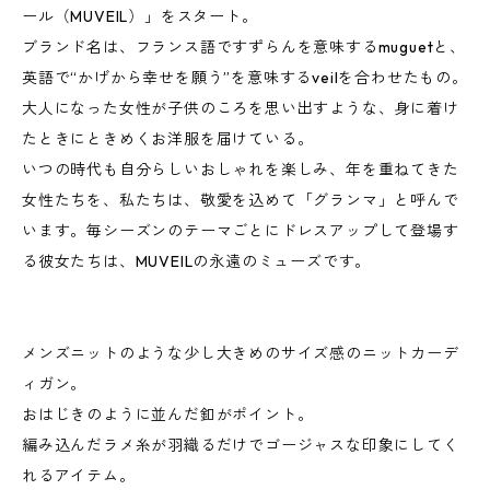
ール（MUVEIL）」をスタート。
ブランド名は、フランス語ですずらんを意味するmuguetと、
英語で“かげから幸せを願う”を意味するveilを合わせたもの。
大人になった女性が子供のころを思い出すような、身に着け
たときにときめくお洋服を届けている。
いつの時代も自分らしいおしゃれを楽しみ、年を重ねてきた
女性たちを、私たちは、敬愛を込めて「グランマ」と呼んで
います。毎シーズンのテーマごとにドレスアップして登場す
る彼女たちは、MUVEILの永遠のミューズです。
メンズニットのような少し大きめのサイズ感のニットカーデ
ィガン。
おはじきのように並んだ釦がポイント。
編み込んだラメ糸が羽織るだけでゴージャスな印象にしてく
れるアイテム。