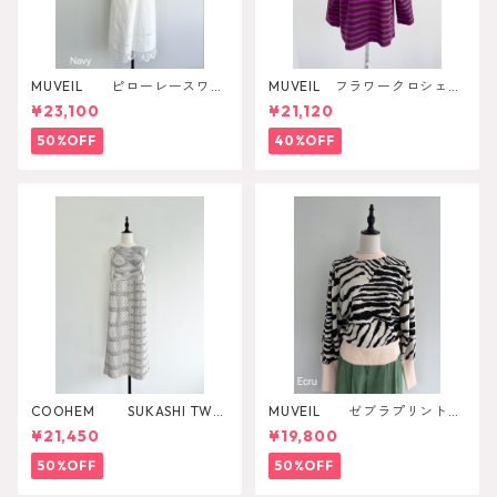
MUVEIL ピローレースワン
MUVEIL フラワークロシェカ
ピース
ットソー
¥23,100
¥21,120
50%OFF
40%OFF
COOHEM SUKASHI TWE
MUVEIL ゼブラプリントニ
ED ONE-PICEC
ットプルオーバー
¥21,450
¥19,800
50%OFF
50%OFF