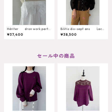
Hériter dron work parts
Bilitis dix-sept ans Lace
camisole H0-00-3092
+Tuck Blouse 2911-959
¥37,400
¥38,500
セール中の商品