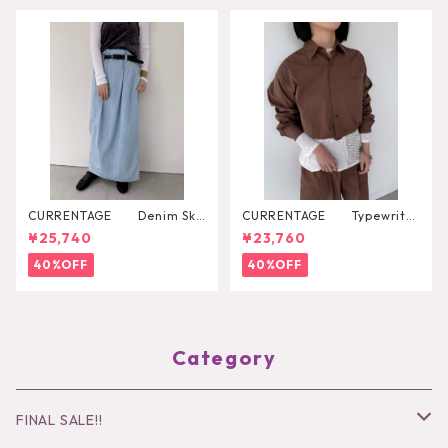
CURRENTAGE Denim Skir
CURRENTAGE Typewriter
t
Shirt Blouson
¥25,740
¥23,760
40%OFF
40%OFF
Category
FINAL SALE!!