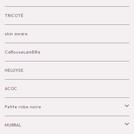
Bilitis dix-sept ans
Outer
TRICOTÉ
Bag
skin aware
Accessories
CaRouseLamBRa
Black series
HELOYSE
KOKO別注
ACOC
Petite robe noire
Necklace
MURRAL