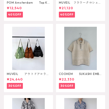
POM Amsterdam Top Ka
MUVEIL フラワークロシェカ
e Pulm
ットソー
¥12,540
¥21,120
40%OFF
40%OFF
MUVEIL アウトドアコラボ
COOHEM SUKASHI EMBO
2WAYリュック
SSED KNIT PULLOVER
¥24,640
¥22,330
30%OFF
30%OFF