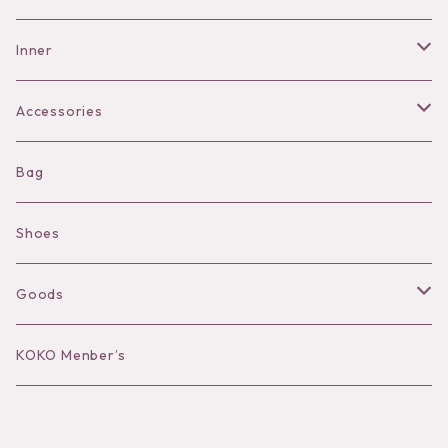
Pants
Inner
Bra
Accessories
Shorts
Necklace
Bag
Camisole
Pierce/Earring
Shoes
Long sleeve
Ear Cuff
Goods
Bracelet／Bangle
Hat
KOKO Menber’s
Ring
Stole