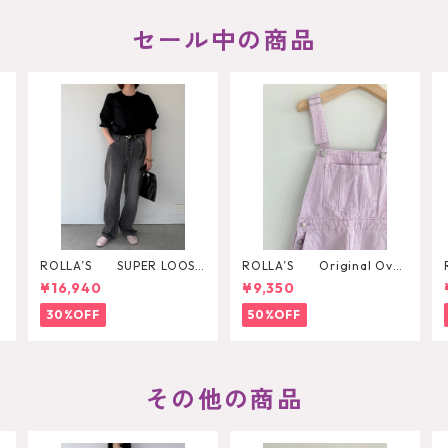
セール中の商品
ROLLA’S SUPER LOOSE
ROLLA’S Original Over
BLACK STONE
all
¥16,940
¥9,350
30%OFF
50%OFF
その他の商品