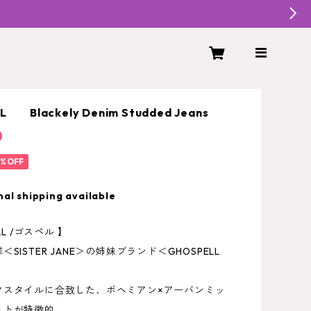
 Blackely Denim Studded Jeans
0
0%OFF
nal shipping available
LL /ゴスペル 】
SISTER JANE＞の姉妹ブランド＜GHOSPELL
フスタイルに合致した、ボヘミアン×アーバンミッ
ストが特徴的。