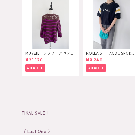
MUVEIL フラワークロシェ
ROLLA’S ACDC SPORT
カットソー
SPLICE TEE
¥21,120
¥9,240
40%OFF
30%OFF
FINAL SALE!!
30％OFF
《 Last One 》