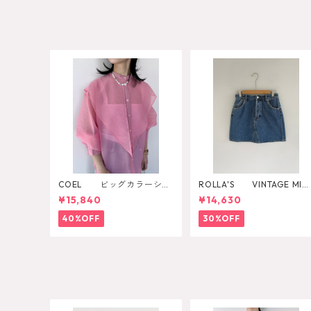
COEL ビッグカラーシア
ROLLA'S VINTAGE MINI
ーシャツ
DAZZLER
¥15,840
¥14,630
40%OFF
30%OFF