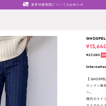
夏季休業期間についてのお知らせ
GHOSPELL
¥13,64
¥27,280
5
Internatio
【 GHOSPE
ロンドン発祥＜
＞。
現代のライ
クスのテイ