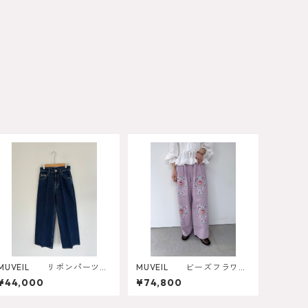
MUVEIL リボンパーツ付
MUVEIL ビーズフラワー
デニムパンツ MA262FP
刺繍パンツ
¥44,000
¥74,800
001