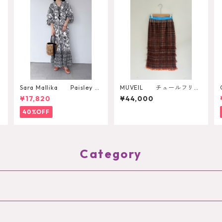
Sara Mallika Paisley Fl
MUVEIL チュールフリル
ower Print Dress
スカート MA262FS002
¥17,820
¥44,000
40%OFF
Category