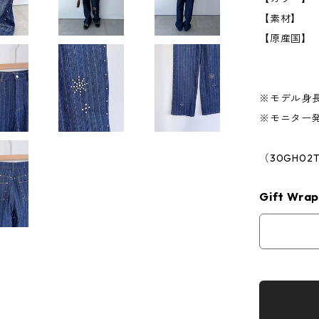
【素材】 
【原産国】
※モデル身長
※モニター
（30GH02T
Gift Wrap