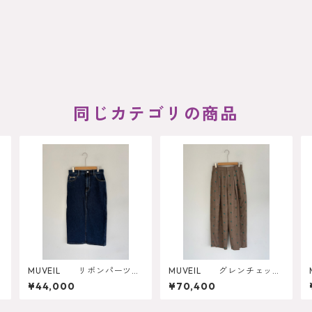
同じカテゴリの商品
MUVEIL リボンパーツ付
MUVEIL グレンチェック
デニムスカート MA262FS
ローズパンツ MA262FP
¥44,000
¥70,400
003
003