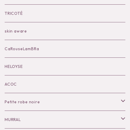
Bilitis dix-sept ans
Outer
TRICOTÉ
Bag
skin aware
Accessories
CaRouseLamBRa
Black series
HELOYSE
KOKO別注
ACOC
Petite robe noire
Necklace
MURRAL