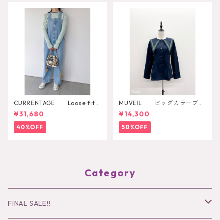
CURRENTAGE Loose fitti
MUVEIL ビッグカラーブラ
ng overall
ウス
¥31,680
¥14,300
40%OFF
50%OFF
Category
FINAL SALE!!