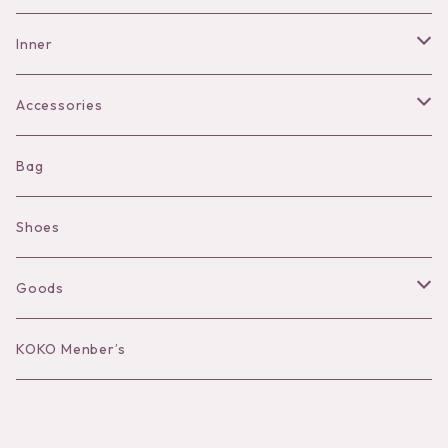
Pants
Inner
Bra
Accessories
Shorts
Necklace
Bag
Camisole
Pierce/Earring
Shoes
Long sleeve
Ear Cuff
Goods
Bracelet／Bangle
Hat
KOKO Menber’s
Ring
Stole