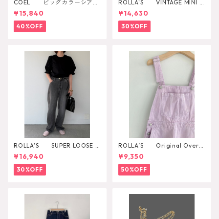
COEL ビッグカラーシアー
ROLLA'S VINTAGE MINI D
シャツ
AZZLER
¥15,840
¥14,630
40%OFF
30%OFF
ROLLA’S SUPER LOOSE B
ROLLA’S Original Overal
LACK STONE
l
¥16,940
¥9,350
30%OFF
50%OFF