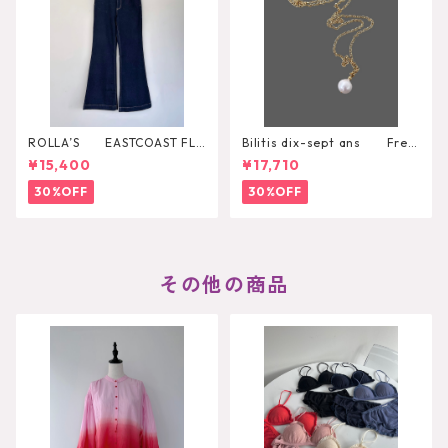
ROLLA’S EASTCOAST FLA
Bilitis dix-sept ans Fres
RE AVA
h Pearl Pendant
¥15,400
¥17,710
30%OFF
30%OFF
その他の商品