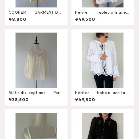
COOHEM GARMENT DYE
Hériter tablecloth gilet
D SOLID T-SHIRT（Short Sle
H0-00-3102
¥8,800
¥49,500
eve Crew）
Bilitis dix-sept ans York
Hériter bobbin lace tabl
Lace Blouse 2911-960
ecloth blouse H0-00-3
¥38,500
¥49,500
099