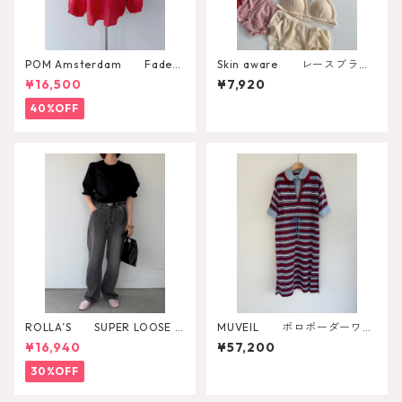
POM Amsterdam Faded
Skin aware レースブラト
Scarlet Red Blouse
ップ
¥16,500
¥7,920
40%OFF
ROLLA’S SUPER LOOSE B
MUVEIL ポロボーダーワン
LACK STONE
ピース MA262UA001
¥16,940
¥57,200
30%OFF