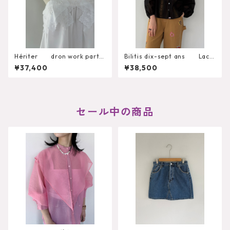
Hériter dron work parts
Bilitis dix-sept ans Lace
camisole H0-00-3092
+Tuck Blouse 2911-959
¥37,400
¥38,500
セール中の商品