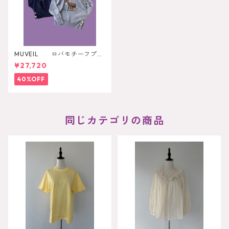
MUVEIL ロバモチーフプル
オーバー
¥27,720
40%OFF
同じカテゴリの商品