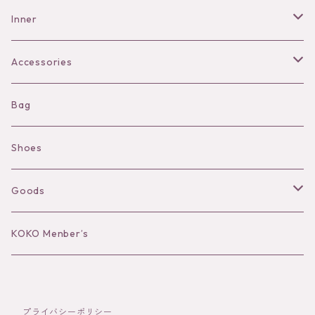
Pants
Inner
Bra
Accessories
Shorts
Necklace
Bag
Camisole
Pierce/Earring
Shoes
Long sleeve
Ear Cuff
Goods
Bracelet／Bangle
Hat
KOKO Menber’s
Ring
Stole
プライバシーポリシー