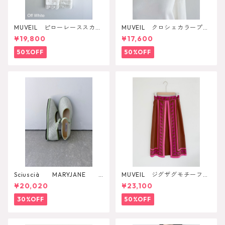
MUVEIL ピローレーススカー
MUVEIL クロシェカラープル
ト
オーバー
¥19,800
¥17,600
50%OFF
50%OFF
Sciuscià MARYJANE
MUVEIL ジグザグモチーフス
（ARTICHOKE）
カート
¥20,020
¥23,100
30%OFF
50%OFF