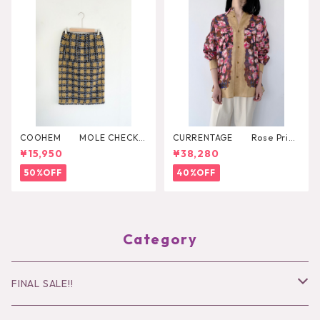
COOHEM MOLE CHECK T
CURRENTAGE Rose Print
WEED SKIRT
Shirt
¥15,950
¥38,280
50%OFF
40%OFF
Category
FINAL SALE!!