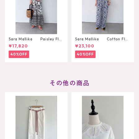
Sara Mallika Paisley Flo
Sara Mallika Cotton Flo
wer Print Dress
wer Signal Print All In One
¥17,820
¥23,100
40%OFF
40%OFF
その他の商品