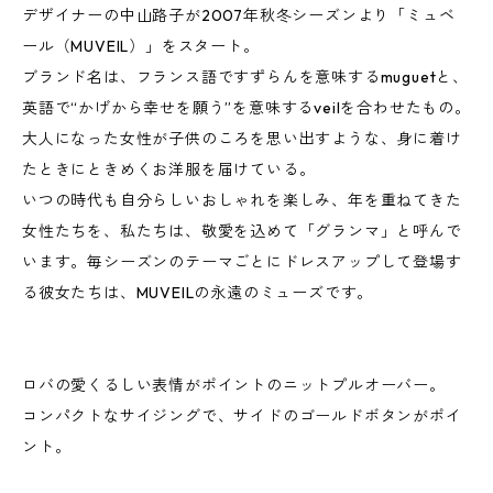
デザイナーの中山路子が2007年秋冬シーズンより「ミュベ
ール（MUVEIL）」をスタート。
ブランド名は、フランス語ですずらんを意味するmuguetと、
英語で“かげから幸せを願う”を意味するveilを合わせたもの。
大人になった女性が子供のころを思い出すような、身に着け
たときにときめくお洋服を届けている。
いつの時代も自分らしいおしゃれを楽しみ、年を重ねてきた
女性たちを、私たちは、敬愛を込めて「グランマ」と呼んで
います。毎シーズンのテーマごとにドレスアップして登場す
る彼女たちは、MUVEILの永遠のミューズです。
ロバの愛くるしい表情がポイントのニットプルオーバー。
コンパクトなサイジングで、サイドのゴールドボタンがポイ
ント。