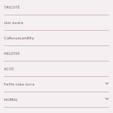
Bilitis dix-sept ans
Outer
TRICOTÉ
Bag
skin aware
Accessories
CaRouseLamBRa
Black series
HELOYSE
KOKO別注
ACOC
Petite robe noire
Necklace
MURRAL