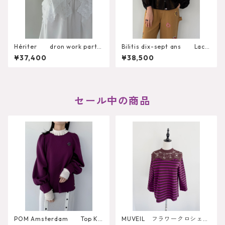
Hériter dron work parts
Bilitis dix-sept ans Lace
camisole H0-00-3092
+Tuck Blouse 2911-959
¥37,400
¥38,500
セール中の商品
POM Amsterdam Top Ka
MUVEIL フラワークロシェカ