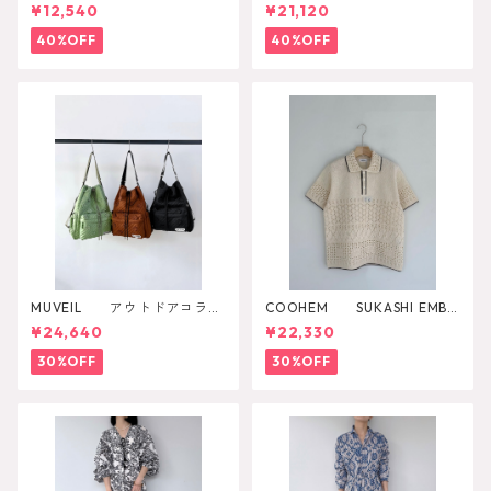
e Pulm
ットソー
¥12,540
¥21,120
40%OFF
40%OFF
MUVEIL アウトドアコラボ
COOHEM SUKASHI EMBO
2WAYリュック
SSED KNIT PULLOVER
¥24,640
¥22,330
30%OFF
30%OFF