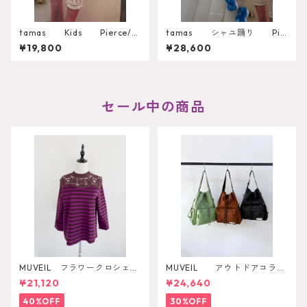
tamas Kids Pierce/E
tamas シャユ踊り Pie
arring
rce/Earring
¥19,800
¥28,600
セール中の商品
MUVEIL フラワークロシェカ
MUVEIL アウトドアコラボ
ットソー
2WAYリュック
¥21,120
¥24,640
40%OFF
30%OFF