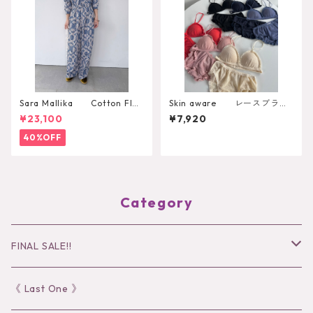
Sara Mallika Cotton Flo
Skin aware レースブラト
wer Signal Print All In One
ップ
¥23,100
¥7,920
40%OFF
Category
FINAL SALE!!
30％OFF
《 Last One 》