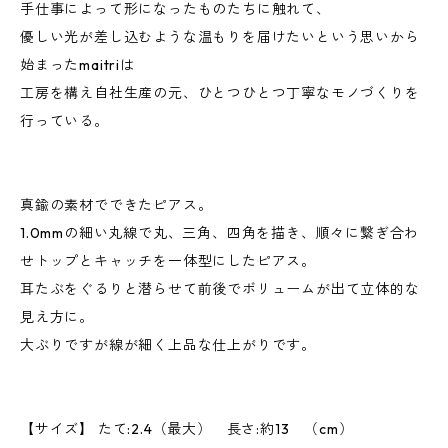
手仕事によって形になったものたちに触れて、
優しい光が差し込むような温もりを届けたいという思いから
始まったmaitriは
工房を構え自社生産の元、ひとつひとつ丁寧なモノづくりを
行っている。
真鍮の素材でできたピアス。
1.0mmの細い丸線で丸、三角、四角を描き、順々に繋ぎ合わ
せトップとキャッチを一体型にしたピアス。
耳たぶをぐるりと潜らせて前後でボリュームが出て立体的な
見え方に。
大ぶりですが線が細く上品な仕上がりです。
【サイズ】 たて:2.4（最大） 長さ:約13 （cm）