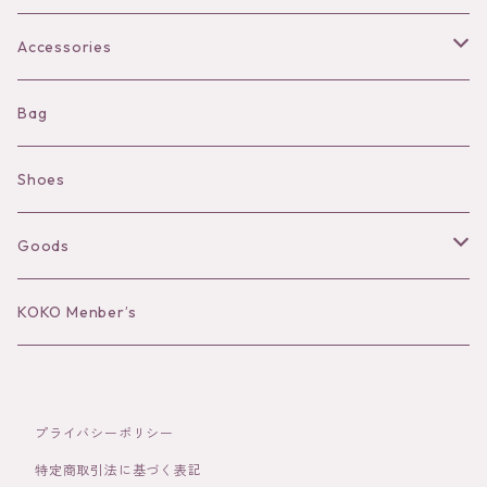
Bra
Accessories
Shorts
Necklace
Bag
Camisole
Pierce/Earring
Shoes
Long sleeve
Ear Cuff
Goods
Bracelet／Bangle
Hat
KOKO Menber’s
Ring
Stole
プライバシーポリシー
Brooch
Socks
特定商取引法に基づく表記