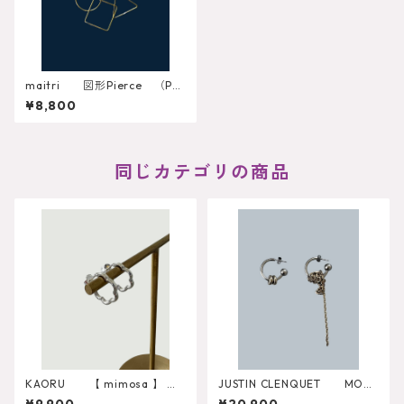
maitri 図形Pierce （PC
-035-H）
¥8,800
同じカテゴリの商品
KAORU 【 mimosa 】 ピ
JUSTIN CLENQUET MOO
アスS PSV-704-S
RE EARRINGS 34JC01MO