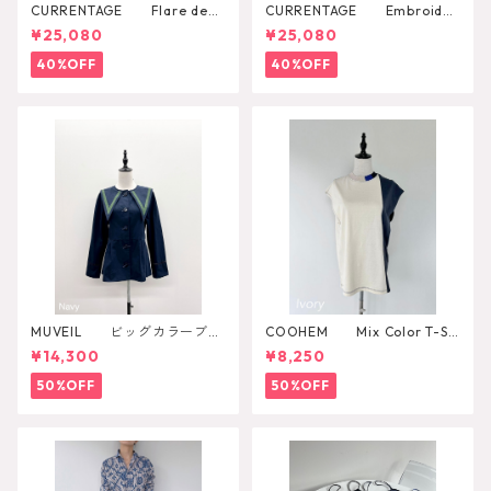
CURRENTAGE Flare deni
CURRENTAGE Embroider
m skirt
y Layared Blouse
¥25,080
¥25,080
40%OFF
40%OFF
MUVEIL ビッグカラーブラ
COOHEM Mix Color T-SH
ウス
IRT
¥14,300
¥8,250
50%OFF
50%OFF