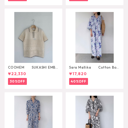
COOHEM SUKASHI EMBO
Sara Mallika Cotton Boh
SSED KNIT PULLOVER
emian Flower Print Dress
¥22,330
¥17,820
30%OFF
40%OFF