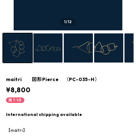
1
/12
maitri 図形Pierce （PC-035-H）
¥8,800
残り1点
International shipping available
【maitri】