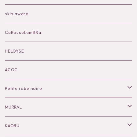
Bag
skin aware
Accessories
CaRouseLamBRa
Black series
HELOYSE
KOKO別注
ACOC
Petite robe noire
Necklace
MURRAL
Pierce
Outer
KAORU