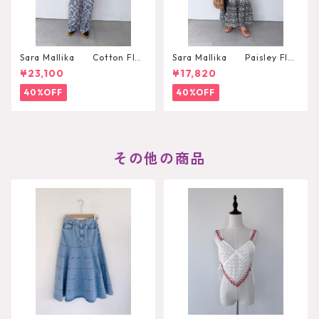
Sara Mallika Cotton Flo
Sara Mallika Paisley Flo
wer Signal Print All In One
wer Print Dress
¥23,100
¥17,820
40%OFF
40%OFF
その他の商品