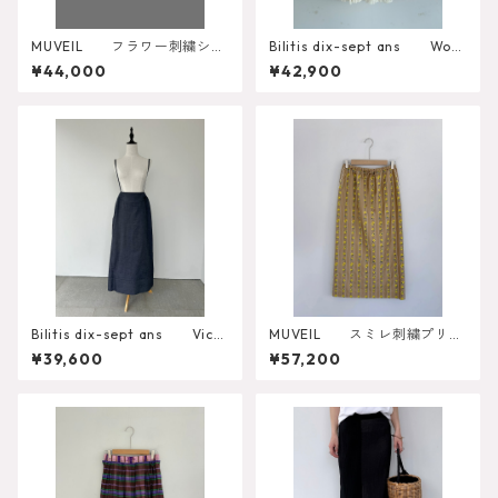
MUVEIL フラワー刺繍シア
Bilitis dix-sept ans Wool
ーカーディガン MA262KCD
Gauze Skirt 2912-925
¥44,000
¥42,900
001
Bilitis dix-sept ans Victo
MUVEIL スミレ刺繍プリン
rian Skirt
トスカート
¥39,600
¥57,200