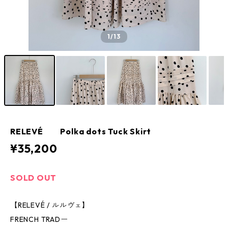
1
/13
RELEVÉ Polka dots Tuck Skirt
¥35,200
SOLD OUT
【RELEVÉ / ルルヴェ】
FRENCH TRADー