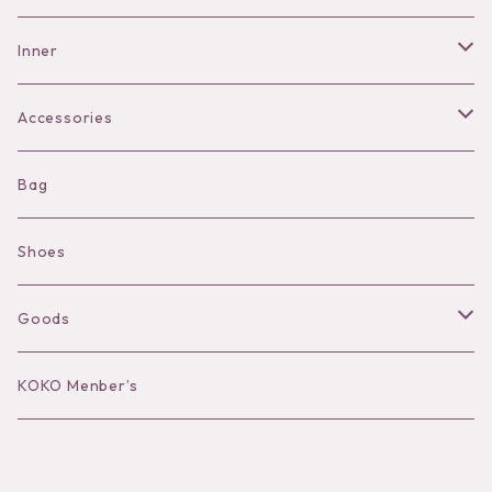
Pants
Inner
Bra
Accessories
Shorts
Necklace
Bag
Camisole
Pierce/Earring
Shoes
Long sleeve
Ear Cuff
Goods
Bracelet／Bangle
Hat
KOKO Menber’s
Ring
Stole