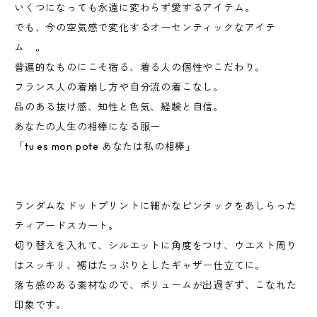
いくつになっても永遠に変わらず愛するアイテム。
でも、今の空気感で変化するオーセンティックなアイテ
ム 。
普遍的なものにこそ宿る、着る人の個性やこだわり。
フランス人の着崩し方や自分流の着こなし。
品のある抜け感、知性と色気、経験と自信。
あなたの人生の相棒になる服ー
「tu es mon pote あなたは私の相棒」
ランダムなドットプリントに細かなピンタックをあしらった
ティアードスカート。
切り替えを入れて、シルエットに角度をつけ、ウエスト周り
はスッキリ、裾はたっぷりとしたギャザー仕立てに。
落ち感のある素材なので、ボリュームが出過ぎず、こなれた
印象です。