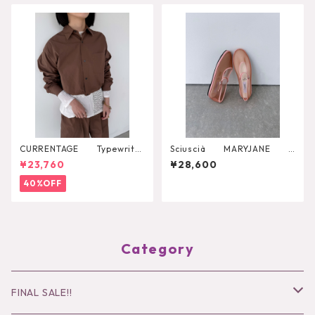
CURRENTAGE Typewriter
Sciuscià MARYJANE
Shirt Blouson
（ROASTED PEACH）
¥23,760
¥28,600
40%OFF
Category
FINAL SALE!!