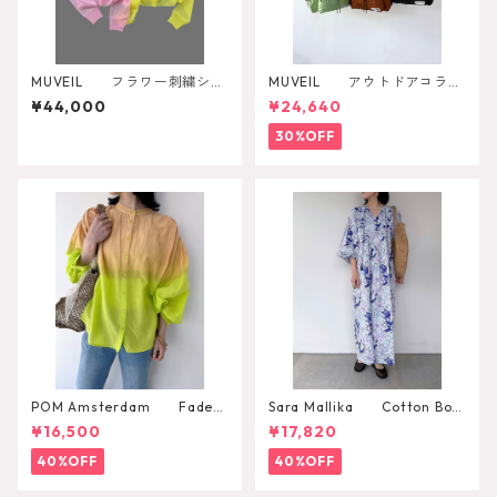
MUVEIL フラワー刺繍シア
MUVEIL アウトドアコラボ
ーカーディガン MA262KCD
2WAYリュック
¥44,000
¥24,640
001
30%OFF
POM Amsterdam Faded
Sara Mallika Cotton Boh
Summer Lime Blouse
emian Flower Print Dress
¥16,500
¥17,820
40%OFF
40%OFF