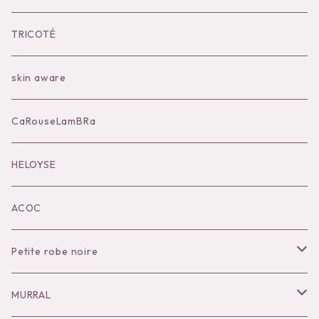
Bilitis dix-sept ans
Outer
TRICOTÉ
Bag
skin aware
Accessories
CaRouseLamBRa
Black series
HELOYSE
KOKO別注
ACOC
Petite robe noire
Necklace
MURRAL