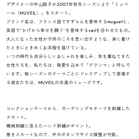
デザイナーの中山路子が2007年秋冬シーズンより「ミュベ
ール（MUVEIL）」をスタート。
ブランド名は、フランス語ですずらんを意味するmuguetと、
英語で“かげから幸せを願う”を意味するveilを合わせたもの。
大人になった女性が子供のころを思い出すような、身に着け
たときにときめくお洋服を届けている。
いつの時代も自分らしいおしゃれを楽しみ、年を重ねてきた
女性たちを、私たちは、敬愛を込めて「グランマ」と呼んで
います。毎シーズンのテーマごとにドレスアップして登場す
る彼女たちは、MUVEILの永遠のミューズです。
コレクションテーマから、ガーデニングモチーフを刺繍した
スカート。
機械刺繍に添えたハンド刺繍がポイント。
巻きスカートなので、中のボタンでサイズ調整が可能。