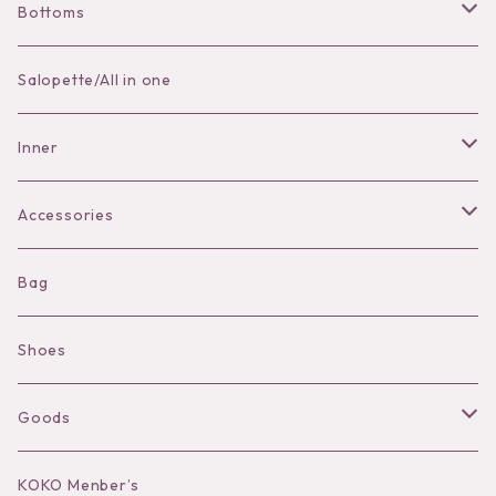
Bottoms
Skirt
Salopette/All in one
Pants
Inner
Bra
Accessories
Shorts
Necklace
Bag
Camisole
Pierce/Earring
Shoes
Long sleeve
Ear Cuff
Goods
Bracelet／Bangle
Hat
KOKO Menber’s