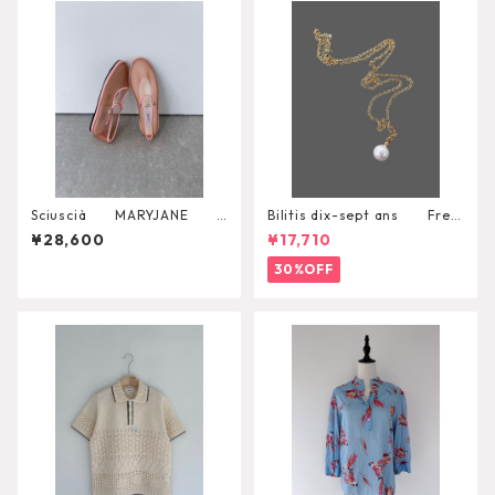
Sciuscià MARYJANE
Bilitis dix-sept ans Fres
（ROASTED PEACH）
h Pearl Pendant
¥28,600
¥17,710
30%OFF