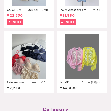
COOHEM SUKASHI EMBO
POM Amsterdam Mia Pa
SSED KNIT PULLOVER
rrots Blouse
¥22,330
¥11,880
30%OFF
40%OFF
Skin aware レースブラト
MUVEIL フラワー刺繍シア
ップ
ーカーディガン MA262KCD
¥7,920
¥44,000
001
Category