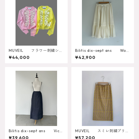
MUVEIL フラワー刺繍シア
Bilitis dix-sept ans Wool
ーカーディガン MA262KCD
Gauze Skirt 2912-925
¥44,000
¥42,900
001
Bilitis dix-sept ans Victo
MUVEIL スミレ刺繍プリン
rian Skirt
トスカート
¥39,600
¥57,200