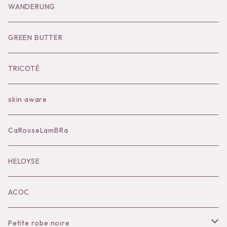
Goods
Tutu
Outer
Socks
WANDERUNG
Socks
Shoes
Inner
Goods
Goods
GREEN BUTTER
Bilitis dix-sept ans
Outer
TRICOTÉ
Bag
skin aware
Accessories
CaRouseLamBRa
Black series
HELOYSE
KOKO別注
ACOC
Petite robe noire