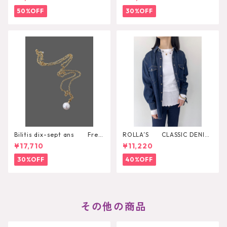
50%OFF
30%OFF
Bilitis dix-sept ans Fres
ROLLA’S CLASSIC DENIM
h Pearl Pendant
SHIRT RINSE
¥17,710
¥11,220
30%OFF
40%OFF
その他の商品