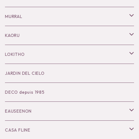
Necklace
MURRAL
Pierce
Outer
KAORU
Bracelet／Bangle
Tops
Necklace
LOKITHO
Ring
Bottoms
Pierce
Tops
JARDIN DEL CIELO
Brooch
Dress
Ear Cuff
Bottoms
DECO depuis 1985
Hair Accessories
Accessories
Bangle
Dress
EAUSEENON
Ring
Knit
Tops
CASA FLINE